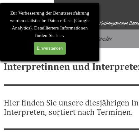
Direkt zum Seiteninhalt
Solitude-Soirée
Zur Verbesserung der Benutzererfahrung
werden statistische Daten erfasst (Google
Eine Konzertreihe der Evangelischen Kirchengemeinde Botn
Analytics). Detailliertere Informationen
finden Sie
hier
.
Startseite
Konzertkalender
Einverstanden
Interpretinnen und Interpret
Hier finden Sie unsere diesjährigen I
Interpreten, sortiert nach Terminen.