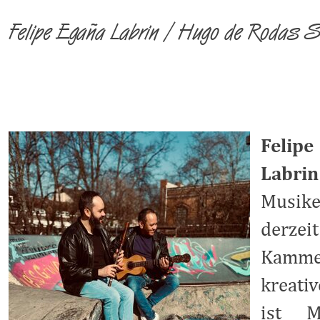
Felipe
Egaña Labrin / Hugo de Rodas 
Felip
Labrin
Musik
derz
Kamme
kreati
ist M