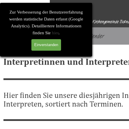
Direkt zum Seiteninhalt
Solitude-Soirée
Zur Verbesserung der Benutzererfahrung
werden statistische Daten erfasst (Google
Eine Konzertreihe der Evangelischen Kirchengemeinde Botn
Analytics). Detailliertere Informationen
finden Sie
hier
.
Startseite
Konzertkalender
Einverstanden
Interpretinnen und Interpret
Hier finden Sie unsere diesjährigen I
Interpreten, sortiert nach Terminen.