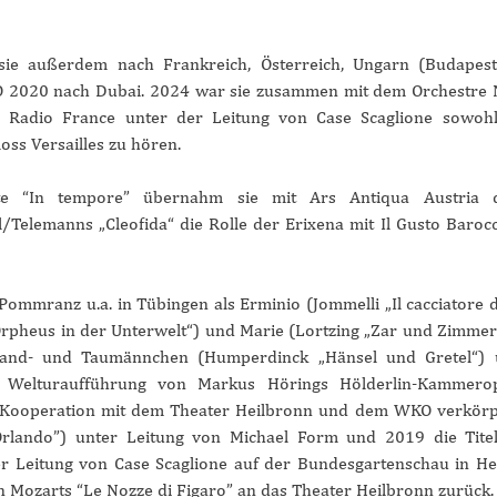
 sie außerdem nach Frankreich, Österreich, Ungarn (Budapes
PO 2020 nach Dubai. 2024 war sie
zusammen mit dem Orchestre N
 Radio France unter der Leitung von Case Scaglione sowohl
oss Versailles zu hören.
ate “In tempore” übernahm sie mit Ars Antiqua Austria 
/Telemanns „Cleofida“ die Rolle der Erixena mit Il Gusto Baroc
mmranz u.a. in Tübingen als Erminio (Jommelli „Il cacciatore d
„Orpheus in der Unterwelt“) und Marie (Lortzing „Zar und Zimme
s Sand- und Taumännchen (Humperdinck „Hänsel und Gretel“)
r Welturaufführung von Markus Hörings Hölderlin-Kammero
n Kooperation mit dem Theater Heilbronn und dem WKO verkörp
rlando”) unter Leitung von Michael Form und 2019 die Titel
ter Leitung von Case Scaglione auf der Bundesgartenschau in He
n Mozarts “Le Nozze di Figaro” an das Theater Heilbronn zurück.