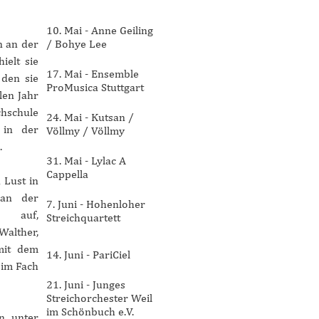
10. Mai - Anne Geiling
n an der
/ Bohye Lee
ielt sie
17. Mai - Ensemble
 den sie
ProMusica Stuttgart
len Jahr
chschule
24. Mai - Kutsan /
 in der
Völlmy / Völlmy
.
31. Mai - Lylac A
Cappella
 Lust in
 an der
7. Juni - Hohenloher
g auf,
Streichquartett
Walther,
mit dem
14. Juni - PariCiel
 im Fach
21. Juni - Junges
Streichorchester Weil
im Schönbuch e.V.
n, unter