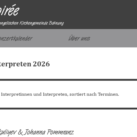
irée
angelischen Kirchengemeinde Botnang
Menü überspringen
onzertkalender
Über uns
▼
nterpreten 2026
 Interpretinnen und Interpreten, sortiert nach Terminen.
kuliyev & Johanna Pommranz