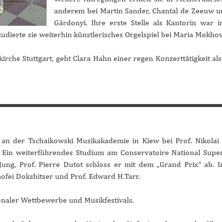
anderem bei Martin Sander, Chantal de Zeeuw u
Gárdonyi. Ihre erste Stelle als Kantorin war
udierte sie weiterhin künstlerisches Orgelspiel bei Maria Mokhov
irche Stuttgart, geht Clara Hahn einer regen Konzerttätigkeit als 
 an der Tschaikowski Musikakademie in Kiew bei Prof. Nikolai
. Ein weiterführendes Studium am Conservatoire National Supe
ung, Prof. Pierre Dutot schloss er mit dem „Grand Prix“ ab. I
mofei Dokshitser und Prof. Edward H.Tarr.
tionaler Wettbewerbe und Musikfestivals.