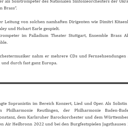
er als Solotrompeter des Nationalen Sinfonieorchesters der Ukr
n Brass“.
r Leitung von solchen namhaften Dirigenten wie Dimitri Kitaen
aley und Ho
bart Earle gespielt.
rompeter im Palladium Theater Stuttgart, Ensemble Brass A
ble.
rchestermusiker nahm er mehrere CDs und Fernsehsendungen 
a und durch fast ganz Europa.
ragte Sopranistin im Bereich Konzert, Lied und Oper. Als Solistin
n Philharmonie Reutlingen, der Philharmonie Baden-Bad
onstanz, dem Karlsruher Barockorchester und dem Württember
n Air Heilbronn 2022 und bei den Burgfestspielen Jagsthausen