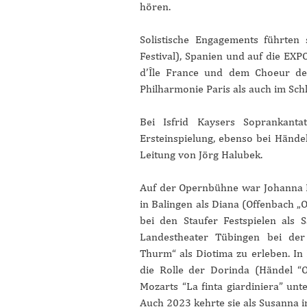
hören.
Solistische Engagements führten
Festival), Spanien und auf die EX
d’Île France und dem Choeur de
Philharmonie Paris als auch im Schl
Bei Isfrid Kaysers Soprankant
Ersteinspielung, ebenso bei Händel
Leitung von Jörg Halubek.
Auf der Opernbühne war Johanna Po
in Balingen als Diana (Offenbach 
bei den Staufer Festspielen al
Landestheater Tübingen bei de
Thurm“ als Diotima zu erleben. I
die Rolle der Dorinda (Händel “O
Mozarts “La finta giardiniera” un
Auch 2023 kehrte sie als Susanna i