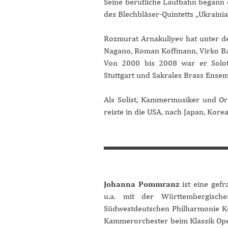
Seine berufliche Laufbahn begann 
des Blechbläser-Quintetts „Ukrainia
Rozmurat Arnakuliyev hat unter de
Nagano, Roman Koffmann, Virko B
Von 2000 bis 2008 war er Solot
Stuttgart und Sakrales Brass Ensem
Als Solist, Kammermusiker und O
reiste in die USA, nach Japan, Kore
Johanna Pommranz
ist eine gef
u.a. mit der Württembergische
Südwestdeutschen Philharmonie K
Kammerorchester beim Klassik Ope