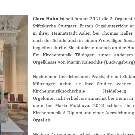
Clara Hahn
ist seit Januar 2021 die 2. Organisti
Stiftskirche Stuttgart. Ersten Orgelunterricht erh
in ihrer Heimatstadt Aalen bei Thomas Haller,
nach der Schule auch in einem Freiwilligen Sozia
begleiten durfte. Sie studierte danach an der Ho
für Kirchenmusik Tübingen, unter anderem
Orgelklasse von Martin Kaleschke (Ludwigsburg)
Nach einem bereichernden Praxisjahr bei Stefan
Münsingen nahm sie ihre Studien wieder
Kirchenmusikhochschule Heidelber
Orgelunterricht erhielt sie zunächst bei Heinrich 
dann bei Maria Mokhova. 2018 schloss sie 
Kirchenmusik-A-Diplom und einer Auszeichnung
Orgel ab.
Weitere Anregungen erhielt sie in Meisterkurse