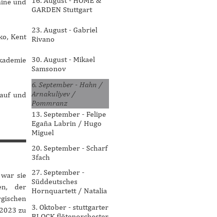
16. August - HOME &
aine und
GARDEN Stuttgart
23. August - Gabriel
ko, Kent
Rivano
30. August - Mikael
kademie
Samsonov
6. September - Hahn /
Arnakuliyev /
auf und
Pommranz
13. September - Felipe
Egaña Labrin / Hugo
Miguel
20. September - Scharf
3fach
27. September -
 war sie
Süddeutsches
en, der
Hornquartett / Natalia
gischen
Ryabkova
3. Oktober - stuttgarter
 2023 zu
BLOCK flötenorchester