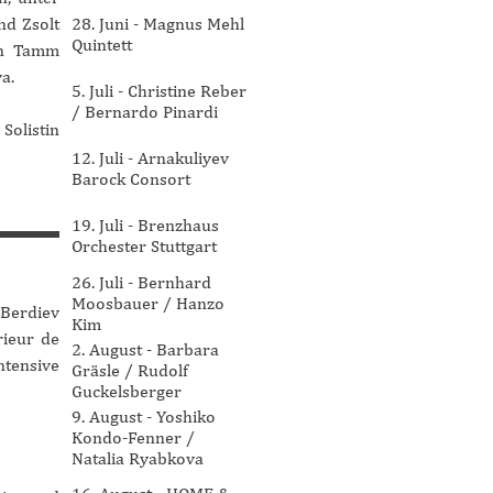
nd Zsolt
28. Juni - Magnus Mehl
Quintett
 in Tamm
a.
5. Juli - Christine Reber
/ Bernardo Pinardi
Solistin
12. Juli - Arnakuliyev
Barock Consort
19. Juli - Brenzhaus
Orchester Stuttgart
26. Juli - Bernhard
Moosbauer / Hanzo
 Berdiev
Kim
rieur de
2. August - Barbara
ntensive
Gräsle / Rudolf
Guckelsberger
9. August - Yoshiko
Kondo-Fenner /
Natalia Ryabkova