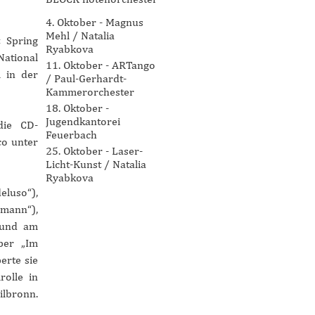
4. Oktober - Magnus
Mehl / Natalia
t Spring
Ryabkova
ational
11. Oktober - ARTango
 in der
/ Paul-Gerhardt-
Kammerorchester
18. Oktober -
Jugendkantorei
die CD-
Feuerbach
co unter
25. Oktober - Laser-
Licht-Kunst / Natalia
Ryabkova
eluso“),
rmann“),
 und am
per „Im
erte sie
rolle in
ilbronn.