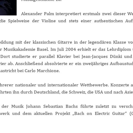
Alexander Palm interpretiert erstmals zwei dieser W
die Spielweise der Violine und stets einer authentischen Au
bildung mit der klassischen Gitarre in der legendären Klasse v
r Musikakademie Basel. Im Juli 2004 erhielt er das Lehrdiplom
ort studierte er parallel Klavier bei Jean-Jacques Dünki und
er ab. Anschließend absolvierte er ein zweijähriges Aufbaustu
astricht bei Carlo Marchione.
hrerer nationaler und internationaler Wettbewerbe. Konzerte al
hrten ihn durch Deutschland, die Schweiz, die USA und nach Asie
t der Musik Johann Sebastian Bachs führte zuletzt zu versc
werk und dem aktuellen Projekt „Bach on Electric Guitar“ (