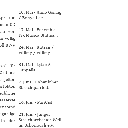
10. Mai - Anne Geiling
April um
/ Bohye Lee
uelle CD
17. Mai - Ensemble
olo von
ProMusica Stuttgart
m völlig
Moll BWV
24. Mai - Kutsan /
Völlmy / Völlmy
31. Mai - Lylac A
so“ für
Cappella
Zeit als
e gelten
7. Juni - Hohenloher
erfekten
Streichquartett
aubliche
esstexte
14. Juni - PariCiel
enstand
igartige
21. Juni - Junges
Streichorchester Weil
 in der
im Schönbuch e.V.