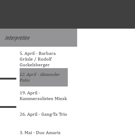
Interpreten
▼
Menü überspringen
5. April - Barbara
Gräsle / Rudolf
Guckelsberger
12. April - Alexander
Palm
19. April -
Kammersolisten Minsk
26. April - Gang-Ta Trio
3. Mai - Duo Amaris