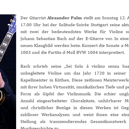
Der Gitarrist
Alexander Palm
stellt am Sonntag 12. 
17.00 Uhr bei der Solitude-Soirée Stuttgart seine akt
mit zwei der bedeutendsten Werke für Violine s
Johann Sebastian Bach auf der E-Gitarre vor. In eine
neuen Klangbild werden beim Konzert die Sonate a-
1003 und die Partita d-Moll BVW 1004 interpretiert.
Bach schrieb seine „Sei Solo á violino senza bas
unbegleitete Violine um das Jahr 1720 in seiner 
Kapellmeister in Köthen. Diese zeitlosen Meisterwerk
mit ihrer hohen Virtuosität, musikalischen Tiefe und p
Form als Gipfel der Violinmusik. Die schier ungl
Anzahl eingearbeiteter Choralzitate, unhörbarer M
und christlicher Bezüge in diesen Werken ist Geg
zahlloser Werkanalysen und weist ihnen eine einz
Stellung als transzendierendes Gesamtkunstwerk
Musikgeschichte zu.