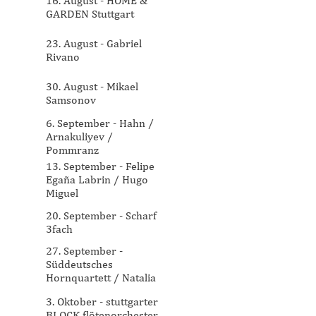
16. August - HOME &
GARDEN Stuttgart
23. August - Gabriel
Rivano
30. August - Mikael
Samsonov
6. September - Hahn /
Arnakuliyev /
Pommranz
13. September - Felipe
Egaña Labrin / Hugo
Miguel
20. September - Scharf
3fach
27. September -
Süddeutsches
Hornquartett / Natalia
Ryabkova
3. Oktober - stuttgarter
BLOCK flötenorchester