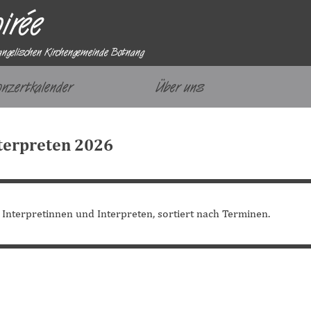
irée
angelischen Kirchengemeinde Botnang
Menü überspringen
onzertkalender
Über uns
▼
nterpreten 2026
 Interpretinnen und Interpreten, sortiert nach Terminen.