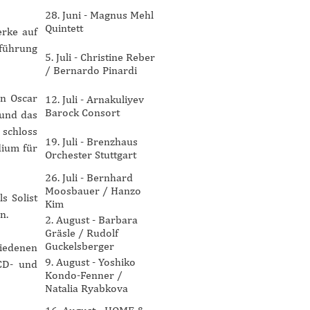
28. Juni - Magnus Mehl
Quintett
erke auf
fführung
5. Juli - Christine Reber
/ Bernardo Pinardi
on Oscar
12. Juli - Arnakuliyev
Barock Consort
 und das
 schloss
19. Juli - Brenzhaus
dium für
Orchester Stuttgart
26. Juli - Bernhard
Moosbauer / Hanzo
s Solist
Kim
n.
2. August - Barbara
Gräsle / Rudolf
Guckelsberger
hiedenen
9. August - Yoshiko
CD- und
Kondo-Fenner /
Natalia Ryabkova